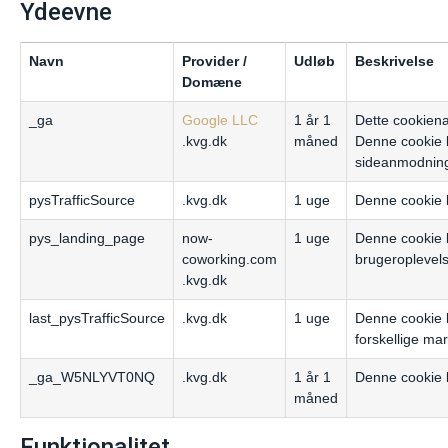
Ydeevne
Navn
Provider /
Udløb
Beskrivelse
Domæne
_ga
Google LLC
1 år 1
Dette cookiena
.kvg.dk
måned
Denne cookie b
sideanmodning
pysTrafficSource
.kvg.dk
1 uge
Denne cookie b
pys_landing_page
now-
1 uge
Denne cookie b
coworking.com
brugeroplevelse
.kvg.dk
last_pysTrafficSource
.kvg.dk
1 uge
Denne cookie b
forskellige ma
_ga_W5NLYVT0NQ
.kvg.dk
1 år 1
Denne cookie b
måned
Funktionalitet