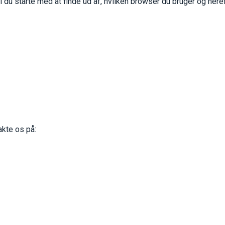
 du starte med at finde ud af, hvilken browser du bruger og hereft
akte os på: