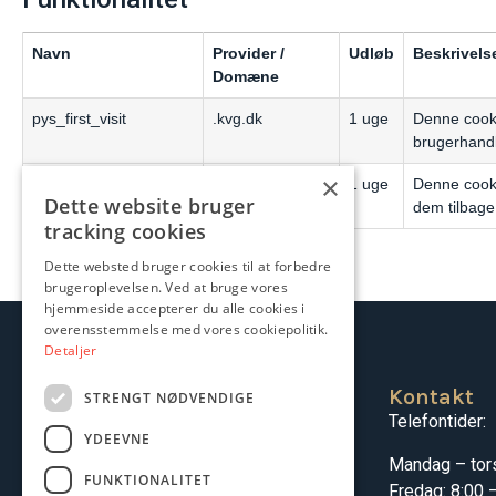
Navn
Provider /
Udløb
Beskrivels
Domæne
pys_first_visit
.kvg.dk
1 uge
Denne cooki
brugerhandl
×
last_pys_landing_page
.kvg.dk
1 uge
Denne cooki
Dette website bruger
dem tilbage
tracking cookies
Dette websted bruger cookies til at forbedre
brugeroplevelsen. Ved at bruge vores
hjemmeside accepterer du alle cookies i
overensstemmelse med vores cookiepolitik.
Detaljer
KVG
Kontakt
STRENGT NØDVENDIGE
Kong Christians Allé 37
Telefontider:
YDEEVNE
9000 Aalborg
Mandag – tors
FUNKTIONALITET
CVR: 35837647
Fredag: 8:00 