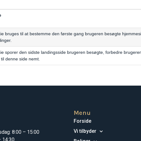
e
e bruges til at bestemme den første gang brugeren besøgte hjemmesid
inger.
e sporer den sidste landingsside brugeren besøgte, forbedre brugerens
 til denne side nemt.
Menu
Forside
Vi tilbyder
dag: 8:00 – 15:00
– 14:30