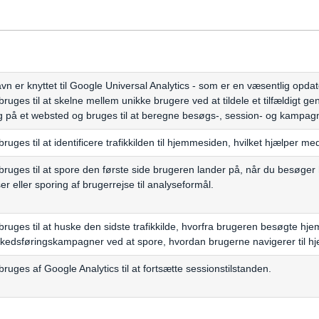
vn er knyttet til Google Universal Analytics - som er en væsentlig opd
ruges til at skelne mellem unikke brugere ved at tildele et tilfældigt ge
 på et websted og bruges til at beregne besøgs-, session- og kampagn
ruges til at identificere trafikkilden til hjemmesiden, hvilket hjælper
ruges til at spore den første side brugeren lander på, når du besøger 
r eller sporing af brugerrejse til analyseformål.
ruges til at huske den sidste trafikkilde, hvorfra brugeren besøgte hje
rkedsføringskampagner ved at spore, hvordan brugerne navigerer til 
ruges af Google Analytics til at fortsætte sessionstilstanden.