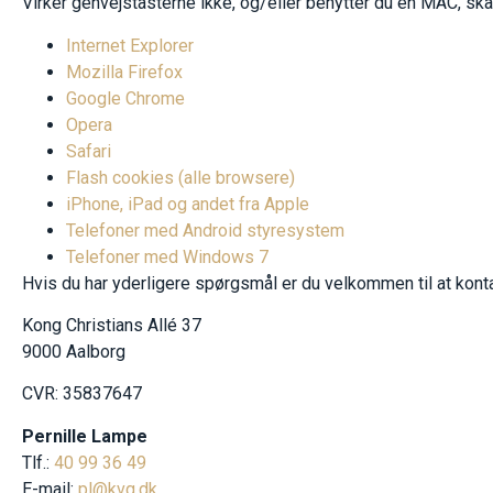
Virker genvejstasterne ikke, og/eller benytter du en MAC, skal
Internet Explorer
Mozilla Firefox
Google Chrome
Opera
Safari
Flash cookies (alle browsere)
iPhone, iPad og andet fra Apple
Telefoner med Android styresystem
Telefoner med Windows 7
Hvis du har yderligere spørgsmål er du velkommen til at kont
Kong Christians Allé 37
9000 Aalborg
CVR: 35837647
Pernille Lampe
Tlf.:
40 99 36 49
E-mail:
pl@kvg.dk