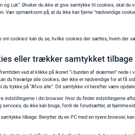
 og Luk”. Ønsker du ikke at give samtykke til cookies, skal du væ
n. Vær opmærksom på, at du ikke kan fjerne ”nødvendige cookies”
ide om cookies’ kan du se, hvilke cookies der sættes, hvem der
kies eller trækker samtykket tilbage
or fremtiden ved at klikke på ikonet ”i bunden af skærmen” nede 
n du fravælge alle cookies, der ikke er nødvendige for at få siden
l du trykke på ”Afvis alle”. Dit samtykke vil herefter være opdate
 indstillingerne i din browser. Hvor du finder indstillingerne a
 services, du ikke kan bruge, fordi de forudsætter, at hjemmesid
it samtykke tilbage: Benytter du en PC med en nyere browser, ka