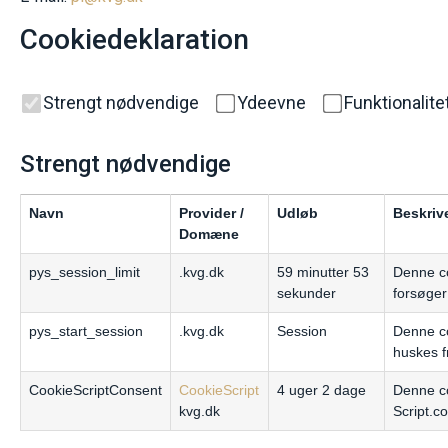
Cookiedeklaration
Strengt nødvendige
Ydeevne
Funktionalite
Strengt nødvendige
Navn
Provider /
Udløb
Beskriv
Domæne
pys_session_limit
.kvg.dk
59 minutter 53
Denne co
sekunder
forsøger
pys_start_session
.kvg.dk
Session
Denne co
huskes fr
CookieScriptConsent
CookieScript
4 uger 2 dage
Denne co
kvg.dk
Script.c