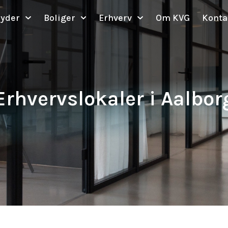
byder
Boliger
Erhverv
Om KVG
Konta
Erhvervslokaler i Aalbor