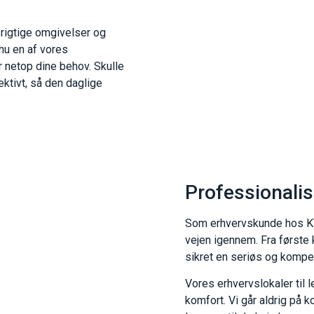
t rigtige omgivelser og
mhu en af vores
er netop dine behov. Skulle
fektivt, så den daglige
Professionalis
Som erhvervskunde hos KV
vejen igennem. Fra første k
sikret en seriøs og kompet
Vores erhvervslokaler til l
komfort. Vi går aldrig på 