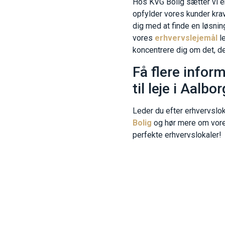
Hos KVG Bolig sætter vi en 
opfylder vores kunder krav.
dig med at finde en løsning
vores
erhvervslejemål
l
koncentrere dig om det, de
Få flere infor
til leje i Aalbor
Leder du efter erhvervslok
Bolig
og hør mere om vores 
perfekte erhvervslokaler!