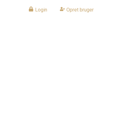
Login
Eller
Opret bruger
kt
lborg