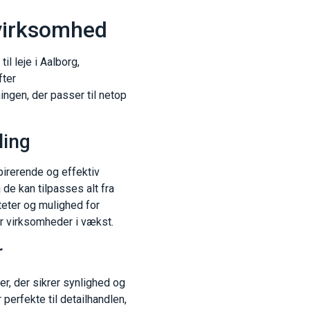
n virksomhed
il leje i Aalborg,
fter
sningen, der passer til netop
ling
spirerende og effektiv
 de kan tilpasses alt fra
teter og mulighed for
or virksomheder i vækst.
r
er, der sikrer synlighed og
perfekte til detailhandlen,