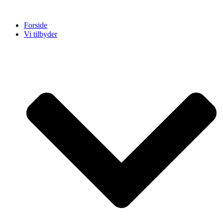
Videre
til
Forside
indhold
Vi tilbyder