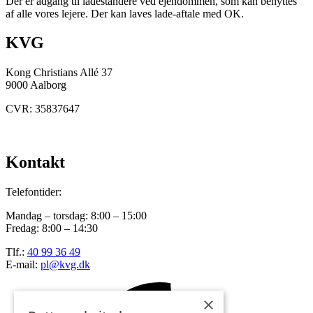
Der er adgang til ladestandere ved ejendommen, som kan benyttes
af alle vores lejere. Der kan laves lade-aftale med OK.
KVG
Kong Christians Allé 37
9000 Aalborg
CVR: 35837647
Kontakt
Telefontider:
Mandag – torsdag: 8:00 – 15:00
Fredag: 8:00 – 14:30
Tlf.:
40 99 36 49
E-mail:
pl@kvg.dk
×