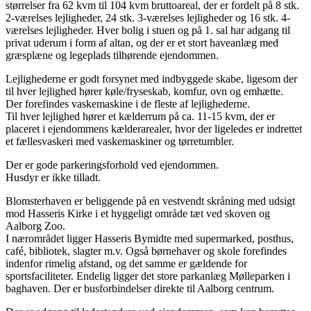
størrelser fra 62 kvm til 104 kvm bruttoareal, der er fordelt på 8 stk.
2-værelses lejligheder, 24 stk. 3-værelses lejligheder og 16 stk. 4-
værelses lejligheder. Hver bolig i stuen og på 1. sal har adgang til
privat uderum i form af altan, og der er et stort haveanlæg med
græsplæne og legeplads tilhørende ejendommen.
Lejlighederne er godt forsynet med indbyggede skabe, ligesom der
til hver lejlighed hører køle/fryseskab, komfur, ovn og emhætte.
Der forefindes vaskemaskine i de fleste af lejlighederne.
Til hver lejlighed hører et kælderrum på ca. 11-15 kvm, der er
placeret i ejendommens kælderarealer, hvor der ligeledes er indrettet
et fællesvaskeri med vaskemaskiner og tørretumbler.
Der er gode parkeringsforhold ved ejendommen.
Husdyr er ikke tilladt.
Blomsterhaven er beliggende på en vestvendt skråning med udsigt
mod Hasseris Kirke i et hyggeligt område tæt ved skoven og
Aalborg Zoo.
I nærområdet ligger Hasseris Bymidte med supermarked, posthus,
café, bibliotek, slagter m.v. Også børnehaver og skole forefindes
indenfor rimelig afstand, og det samme er gældende for
sportsfaciliteter. Endelig ligger det store parkanlæg Mølleparken i
baghaven. Der er busforbindelser direkte til Aalborg centrum.