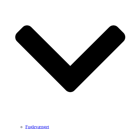
Fuglevænget