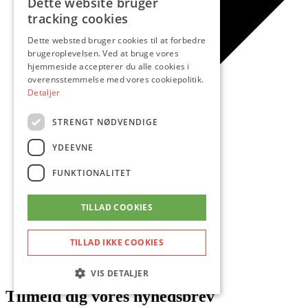
Dette website bruger
tracking cookies
Dette websted bruger cookies til at forbedre
brugeroplevelsen. Ved at bruge vores
hjemmeside accepterer du alle cookies i
overensstemmelse med vores cookiepolitik.
Detaljer
STRENGT NØDVENDIGE
YDEEVNE
FUNKTIONALITET
Fuglevænget
Hasserisgaard Center
TILLAD COOKIES
Hasserisvej
Hasseris Bymidte
TILLAD IKKE COOKIES
Kong Christians Allé
Om KVG
Kontakt
VIS DETALJER
Tilmeld dig vores nyhedsbrev