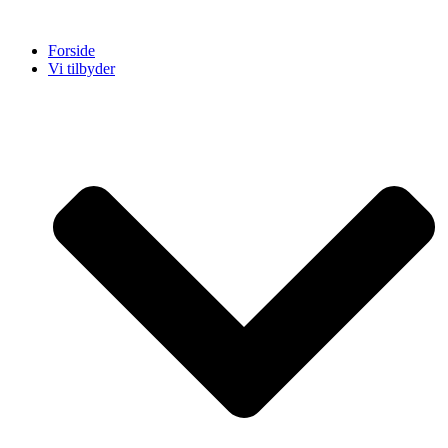
Videre
til
Forside
indhold
Vi tilbyder